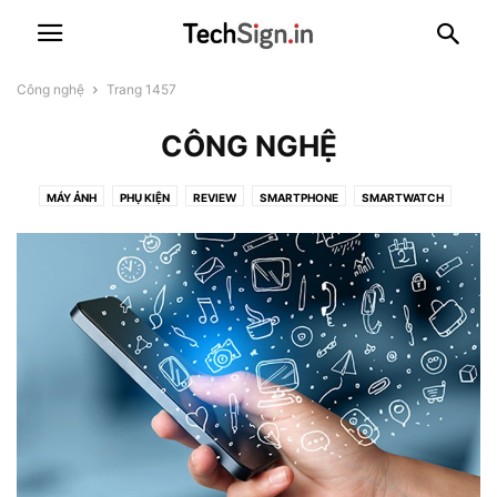
Công nghệ
Trang 1457
CÔNG NGHỆ
MÁY ẢNH
PHỤ KIỆN
REVIEW
SMARTPHONE
SMARTWATCH
TABLET
TIVI