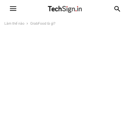
Làm thế nào
GrabFood là gì?