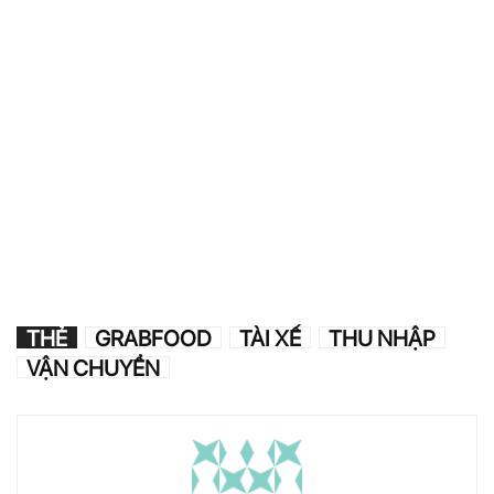
THẺ
GRABFOOD
TÀI XẾ
THU NHẬP
VẬN CHUYỂN