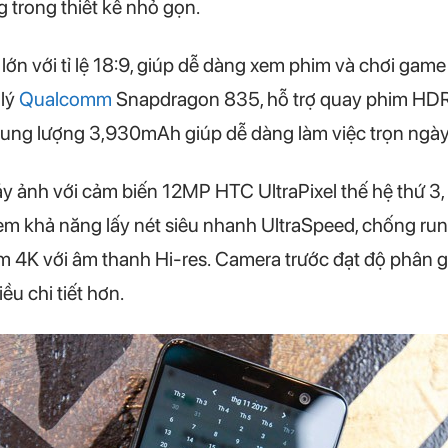
g trong thiết kế nhỏ gọn.
lớn với tỉ lệ 18:9, giúp dễ dàng xem phim và chơi gam
 lý
Qualcomm
Snapdragon 835, hỗ trợ quay phim HDR
dung lượng 3,930mAh giúp dễ dàng làm việc trọn ngày 
áy ảnh với cảm biến 12MP HTC UltraPixel thế hệ thứ 3,
èm khả năng lấy nét siêu nhanh UltraSpeed, chống ru
im 4K với âm thanh Hi-res. Camera trước đạt độ phân 
ều chi tiết hơn.