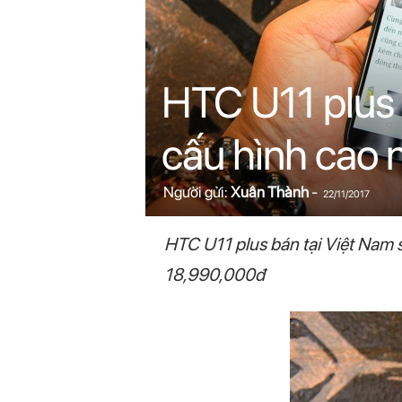
n
i
HTC U11 plus l
n
.
cấu hình cao 
c
Người gửi:
Xuân Thành
-
22/11/2017
o
HTC U11 plus bán tại Việt Nam 
m
18,990,000đ