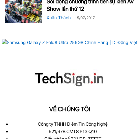
Sôi động chương trình tiền sự kiện AV
Show lần thứ 12
Xuân Thành
-
15/07/2017
VỀ CHÚNG TÔI
Công ty TNHH Điểm Tin Công Nghệ
521/97B CMT8 P13 Q10
Giấy phép số 231/GP-BTTTT