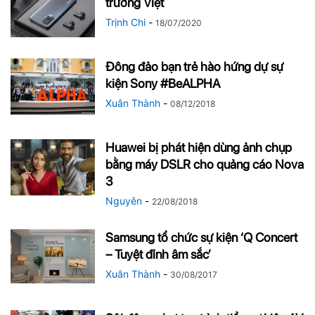
trường Việt
Trịnh Chi
-
18/07/2020
Đông đảo bạn trẻ hào hứng dự sự
kiện Sony #BeALPHA
Xuân Thành
-
08/12/2018
Huawei bị phát hiện dùng ảnh chụp
bằng máy DSLR cho quảng cáo Nova
3
Nguyên
-
22/08/2018
Samsung tổ chức sự kiện ‘Q Concert
– Tuyệt đỉnh âm sắc’
Xuân Thành
-
30/08/2017