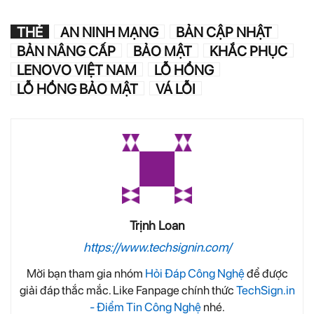
THẺ
AN NINH MẠNG
BẢN CẬP NHẬT
BẢN NÂNG CẤP
BẢO MẬT
KHẮC PHỤC
LENOVO VIỆT NAM
LỖ HỔNG
LỖ HỔNG BẢO MẬT
VÁ LỖI
Trịnh Loan
https://www.techsignin.com/
Mời bạn tham gia nhóm
Hỏi Đáp Công Nghệ
để được
giải đáp thắc mắc. Like Fanpage chính thức
TechSign.in
- Điểm Tin Công Nghệ
nhé.