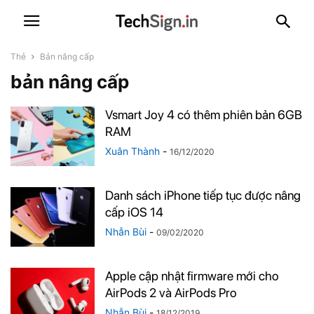
Thẻ
Bản nâng cấp
bản nâng cấp
Vsmart Joy 4 có thêm phiên bản 6GB
RAM
Xuân Thành
-
16/12/2020
Danh sách iPhone tiếp tục được nâng
cấp iOS 14
Nhẫn Bùi
-
09/02/2020
Apple cập nhật firmware mới cho
AirPods 2 và AirPods Pro
Nhẫn Bùi
-
18/12/2019