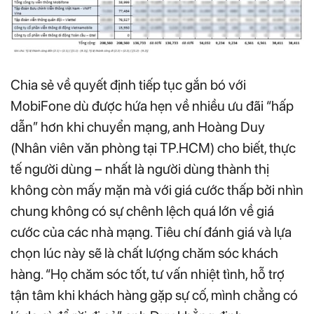
Chia sẻ về quyết định tiếp tục gắn bó với
MobiFone dù được hứa hẹn về nhiều ưu đãi “hấp
dẫn” hơn khi chuyển mạng, anh Hoàng Duy
(Nhân viên văn phòng tại TP.HCM) cho biết, thực
tế người dùng – nhất là người dùng thành thị
không còn mấy mặn mà với giá cước thấp bởi nhìn
chung không có sự chênh lệch quá lớn về giá
cước của các nhà mạng. Tiêu chí đánh giá và lựa
chọn lúc này sẽ là chất lượng chăm sóc khách
hàng. “Họ chăm sóc tốt, tư vấn nhiệt tình, hỗ trợ
tận tâm khi khách hàng gặp sự cố, mình chẳng có