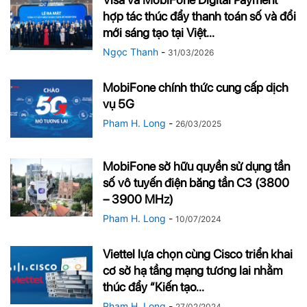
hợp tác thúc đẩy thanh toán số và đổi
mới sáng tạo tại Việt...
Ngọc Thanh
-
31/03/2026
MobiFone chính thức cung cấp dịch
vụ 5G
Pham H. Long
-
26/03/2025
MobiFone sở hữu quyền sử dụng tần
số vô tuyến điện băng tần C3 (3800
– 3900 MHz)
Pham H. Long
-
10/07/2024
Viettel lựa chọn cùng Cisco triển khai
cơ sở hạ tầng mạng tương lai nhằm
thúc đẩy “Kiến tạo...
Pham H. Long
-
27/02/2024