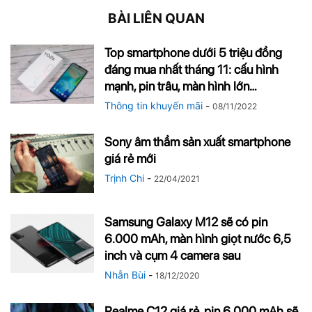
BÀI LIÊN QUAN
Top smartphone dưới 5 triệu đồng
đáng mua nhất tháng 11: cấu hình
mạnh, pin trâu, màn hình lớn…
Thông tin khuyến mãi
-
08/11/2022
Sony âm thầm sản xuất smartphone
giá rẻ mới
Trịnh Chi
-
22/04/2021
Samsung Galaxy M12 sẽ có pin
6.000 mAh, màn hình giọt nước 6,5
inch và cụm 4 camera sau
Nhẫn Bùi
-
18/12/2020
Realme C12 giá rẻ, pin 6.000 mAh sẽ