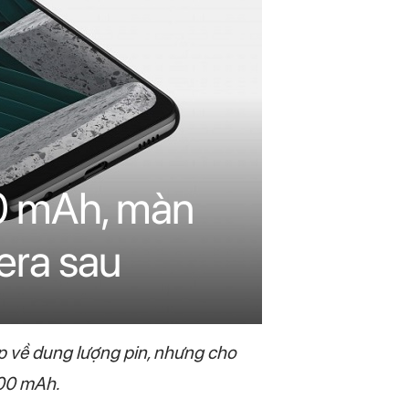
0 mAh, màn
era sau
p về dung lượng pin, nhưng cho
000 mAh.