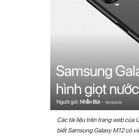
n
i
n
.
c
Samsung Gala
o
hình giọt nướ
m
Người gửi:
Nhẫn Bùi
-
18/12/2020
Các tài liệu trên trang web củ
biết Samsung Galaxy M12 có viê