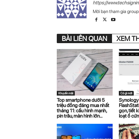
https://www.techsigni
Mời bạn tham gia grou
BÀI LIÊN QUAN
XEM T
Khuyến mãi
Có gì mới
Top smartphone dưới 5
Synology 
triệu đồng đáng mua nhất
FlashSta
tháng 11: cấu hình mạnh,
gọn, tiết 
pin trâu, màn hình lớn…
loạt ổ cứ