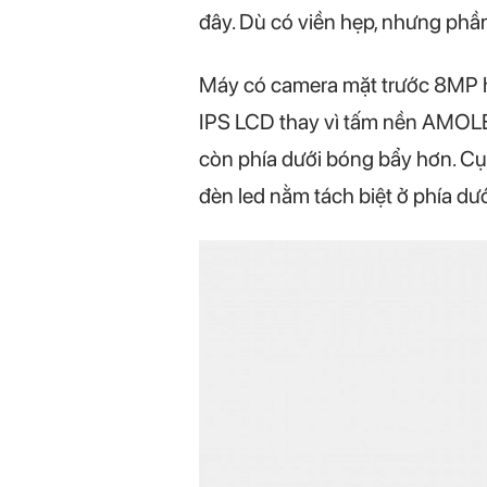
đây. Dù có viền hẹp, nhưng phần
Máy có camera mặt trước 8MP hỗ
IPS LCD thay vì tấm nền AMOLED
còn phía dưới bóng bẩy hơn. C
đèn led nằm tách biệt ở phía dướ