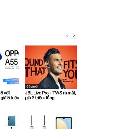
Có gì mới
5 với
JBL Live Pro+ TWS ra mắt,
iá 5 triệu
giá 3 triệu đồng