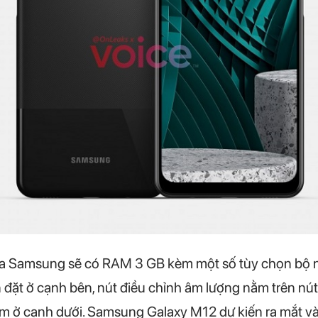
a Samsung sẽ có RAM 3 GB kèm một số tùy chọn bộ nh
 đặt ở cạnh bên, nút điều chỉnh âm lượng nằm trên nú
ằm ở cạnh dưới. Samsung Galaxy M12 dự kiến ra mắt v