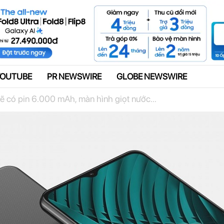
Quảng cáo
YOUTUBE
PR NEWSWIRE
GLOBE NEWSWIRE
 có pin 6.000 mAh, màn hình giọt nước...