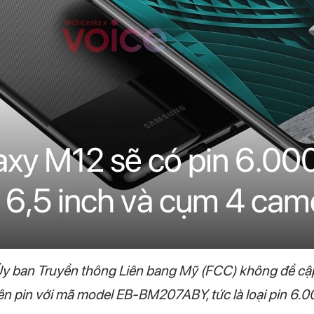
xy M12 sẽ có pin 6.00
c 6,5 inch và cụm 4 cam
a Ủy ban Truyền thông Liên bang Mỹ (FCC) không đề cậ
n pin với mã model EB-BM207ABY, tức là loại pin 6.