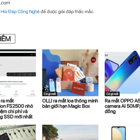
n.com
p
Hỏi Đáp Công Nghệ
để được giải đáp thắc mắc.
HÊM
Có gì mới
Có gì mới
ra mắt
OLLI ra mắt loa thông minh
Ra mắt OPPO A5
tion FS2500 nhỏ
bản giới hạn Magic Box
camera AI 50MP, g
kiệm chi phí và
đồng
ng SSD mới nhất