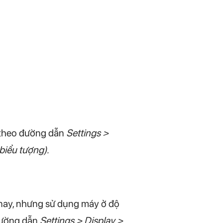
i theo đường dẫn
Settings >
biểu tượng).
n nay, nhưng sử dụng máy ở độ
 đường dẫn
Settings > Display >