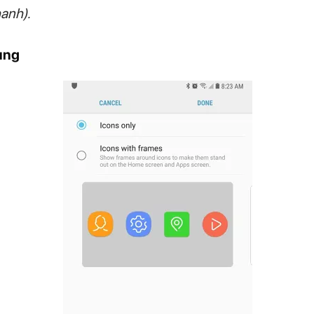
anh).
ụng