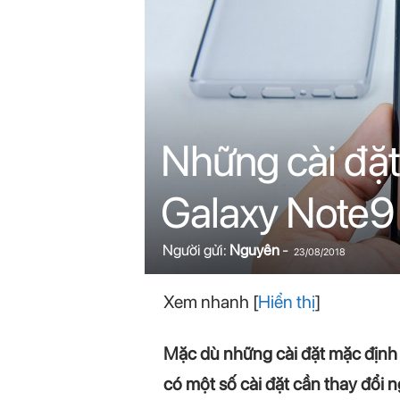
n
i
n
.
Những cài đặt
c
Galaxy Note9
o
m
Người gửi:
Nguyên
-
23/08/2018
Xem nhanh
[
Hiển thị
]
Mặc dù những cài đặt mặc định 
có một số cài đặt cần thay đổi 