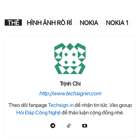
THẺ
HÌNH ẢNH RÒ RỈ
NOKIA
NOKIA 1
Trịnh Chi
http://www.techsignin.com
Theo dõi fanpage
Techsign.in
để nhận tin tức. Vào group
Hỏi Đáp Công Nghệ
để thảo luận cộng đồng nhé.