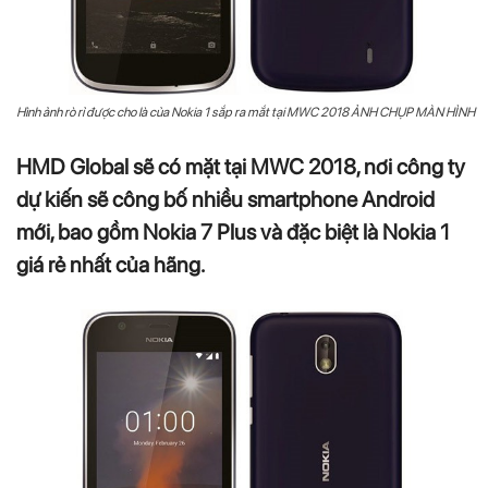
Hình ảnh rò rỉ được cho là của Nokia 1 sắp ra mắt tại MWC 2018 ẢNH CHỤP MÀN HÌNH
HMD Global sẽ có mặt tại MWC 2018, nơi công ty
dự kiến sẽ công bố nhiều smartphone Android
mới, bao gồm Nokia 7 Plus và đặc biệt là Nokia 1
giá rẻ nhất của hãng.