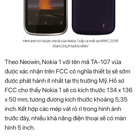
Hình ảnh rò rỉ được cho là của Nokia 1 sắp ra mắt tại MWC 2018
ẢNH CHỤP MÀN HÌNH
Theo Neowin, Nokia 1 với tên mã TA-107 vừa
được xác nhận trên FCC có nghĩa thiết bị sẽ sớm
được phát hành ít nhất tại thị trường Mỹ. Hồ sơ
FCC cho thấy Nokia 1 sẽ có kích thước 134 x 136
x 50 mm, tương đương kích thước khoảng 5,35
inch. Kết hợp các mép vát rò rỉ trong hình ảnh
trước đây, nhiều khả năng điện thoại sẽ có màn
hình 5 inch.