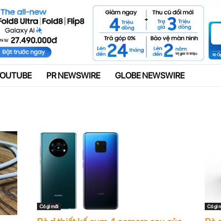
Quảng cáo
YOUTUBE
PR NEWSWIRE
GLOBE NEWSWIRE
Có gì mới
Có gì 