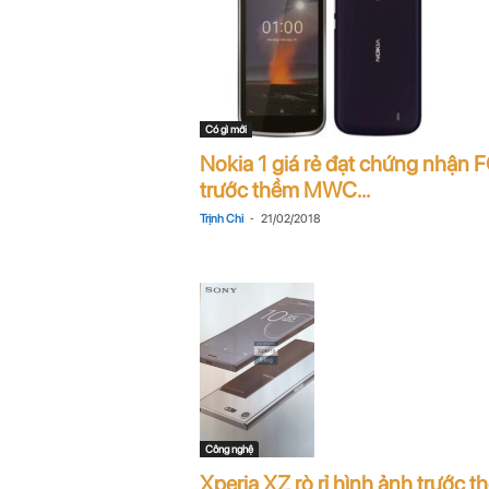
Có gì mới
Nokia 1 giá rẻ đạt chứng nhận 
trước thềm MWC...
-
Trịnh Chi
21/02/2018
Công nghệ
Xperia XZ rò rỉ hình ảnh trước t