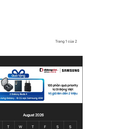
Trang 1 của 2
August 2026
T
W
T
F
S
S