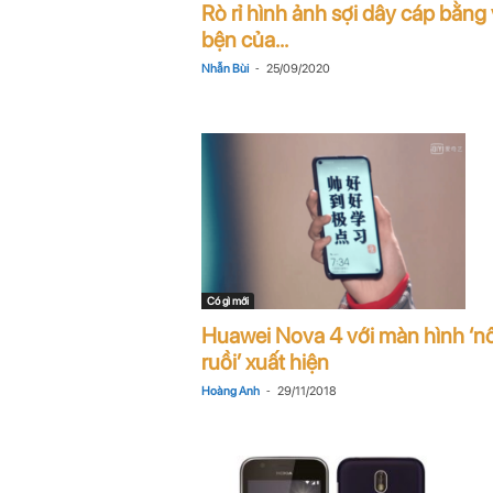
Rò rỉ hình ảnh sợi dây cáp bằng 
n
bện của...
i
-
Nhẫn Bùi
25/09/2020
n
.
c
o
Có gì mới
m
Huawei Nova 4 với màn hình ‘n
ruồi’ xuất hiện
-
Hoàng Anh
29/11/2018