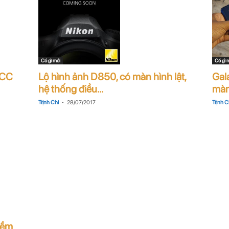
Có gì mới
Có gì 
FCC
Lộ hình ảnh D850, có màn hình lật,
Gala
hệ thống điều...
màn
-
Trịnh Chi
28/07/2017
Trịnh C
hềm