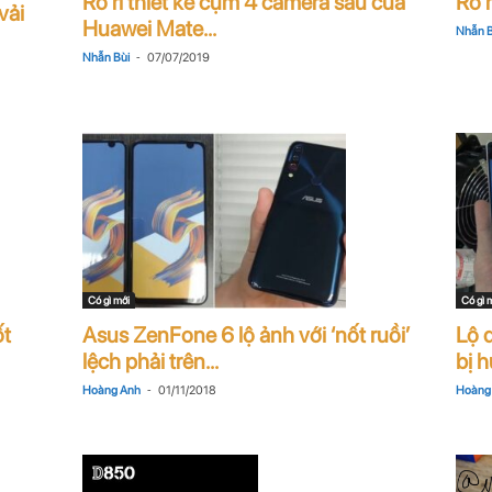
Rò rỉ thiết kế cụm 4 camera sau của
Rò r
vải
Huawei Mate...
Nhẫn B
-
Nhẫn Bùi
07/07/2019
Có gì mới
Có gì 
ốt
Asus ZenFone 6 lộ ảnh với ‘nốt ruồi’
Lộ 
lệch phải trên...
bị 
-
Hoàng Anh
01/11/2018
Hoàng