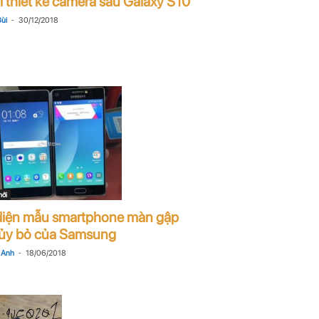
ỉ thiết kế camera sau Galaxy S10
-
ùi
30/12/2018
mới
diện mẫu smartphone màn gập
hủy bỏ của Samsung
-
 Anh
18/06/2018