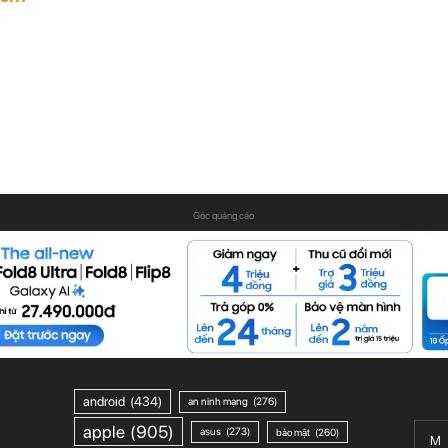
Góc quảng cáo
android
(434)
an ninh mạng
(276)
apple
(905)
asus
(273)
bảo mật
(260)
M