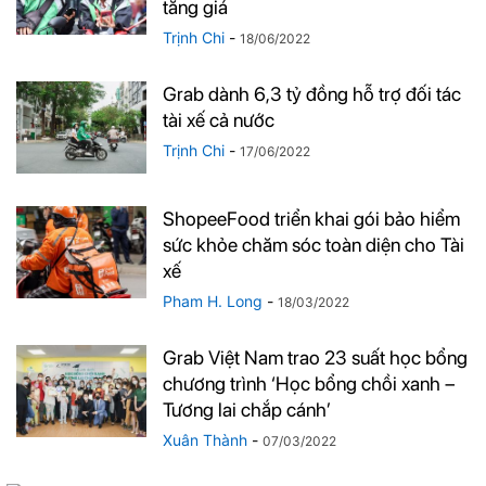
tăng giá
Trịnh Chi
-
18/06/2022
Grab dành 6,3 tỷ đồng hỗ trợ đối tác
tài xế cả nước
Trịnh Chi
-
17/06/2022
ShopeeFood triển khai gói bảo hiểm
sức khỏe chăm sóc toàn diện cho Tài
xế
Pham H. Long
-
18/03/2022
Grab Việt Nam trao 23 suất học bổng
chương trình ‘Học bổng chồi xanh –
Tương lai chắp cánh’
Xuân Thành
-
07/03/2022