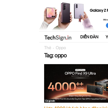
DIỄN ĐÀN
T
Thẻ
Oppo
e
Tag: oppo
c
h
S
i
g
Có gì mới