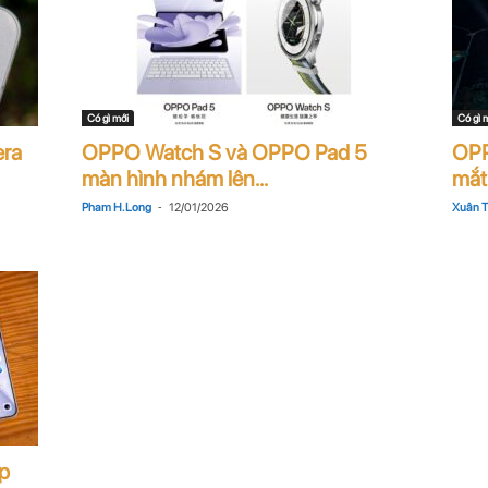
Có gì mới
Có gì 
era
OPPO Watch S và OPPO Pad 5
OPP
màn hình nhám lên...
mắt
-
Pham H. Long
12/01/2026
Xuân 
p