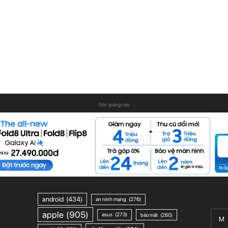
Góc quảng cáo
android
(434)
an ninh mạng
(276)
apple
(905)
asus
(273)
bảo mật
(260)
M