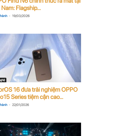
O Find N6 chính thức ra mắt tại
 Nam: Flagship...
-
Thành
19/03/2026
nghệ
orOS 16 đưa trải nghiệm OPPO
15 Series tiệm cận cao...
-
Thành
22/01/2026