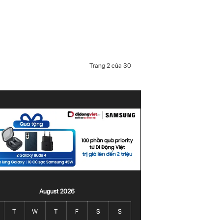
Trang 2 của 30
August 2026
T
W
T
F
S
S