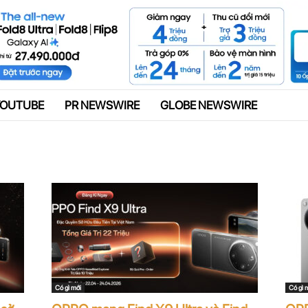
Quảng cáo
YOUTUBE
PR NEWSWIRE
GLOBE NEWSWIRE
Có gì mới
Có gì 