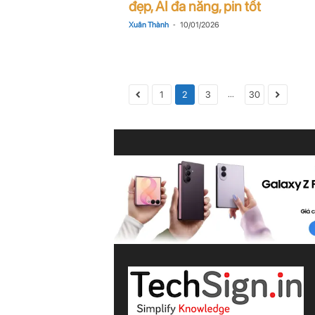
đẹp, AI đa năng, pin tốt
-
Xuân Thành
10/01/2026
...
1
2
3
30