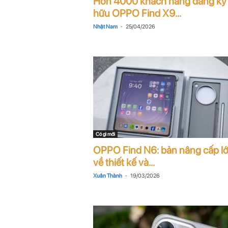
Hơn 4000 khách hàng đăng ký
n
hữu OPPO Find X9...
-
Nhật Nam
25/04/2026
i
n
.
c
o
Có gì mới
m
OPPO Find N6: bản nâng cấp l
về thiết kế và...
-
Xuân Thành
19/03/2026