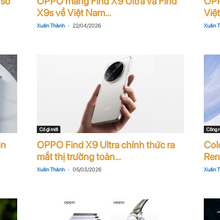
 sở
OPPO mang Find X9 Ultra và Find
OPP
X9s về Việt Nam...
Việt
-
Xuân Thành
22/04/2026
Xuân 
Có gì mới
Công 
ớn
OPPO Find X9 Ultra chính thức ra
Col
mắt thị trường toàn...
Reno
-
Xuân Thành
05/03/2026
Xuân 