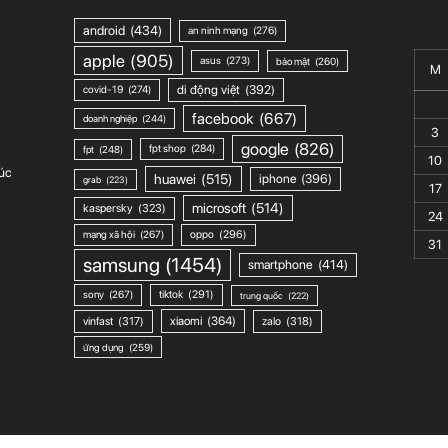
android
(434)
an ninh mạng
(276)
apple
(905)
asus
(273)
bảo mật
(260)
M
di động việt
(392)
covid-19
(274)
facebook
(667)
doanh nghiệp
(244)
3
google
(826)
fpt shop
(284)
fpt
(248)
10
úc
huawei
(515)
iphone
(396)
grab
(223)
17
microsoft
(514)
kaspersky
(323)
24
mạng xã hội
(267)
oppo
(296)
31
samsung
(1454)
smartphone
(414)
sony
(267)
tiktok
(291)
trung quốc
(222)
xiaomi
(364)
vinfast
(317)
zalo
(318)
ứng dụng
(259)