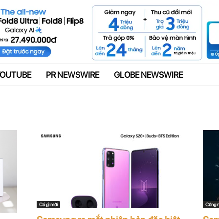
Quảng cáo
YOUTUBE
PR NEWSWIRE
GLOBE NEWSWIRE
Có gì mới
Công 