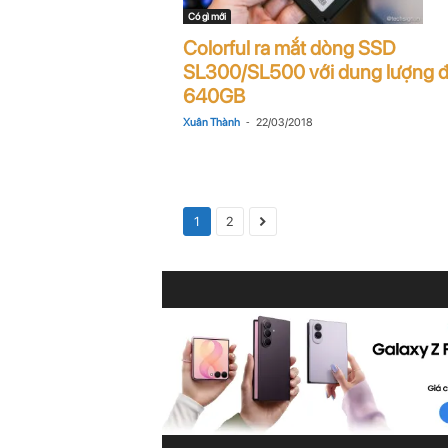
Có gì mới
Colorful ra mắt dòng SSD
SL300/SL500 với dung lượng 
640GB
-
Xuân Thành
22/03/2018
1
2