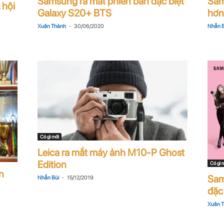
Samsung ra mắt phiên bản đặc biệt
Sam
 hội
Galaxy S20+ BTS
hơn 
-
Xuân Thành
30/06/2020
Nhẫn B
Có gì mới
Leica ra mắt máy ảnh M10-P Ghost
Edition
Có gì 
n
Sam
-
Nhẫn Bùi
15/12/2019
đặc 
Xuân 