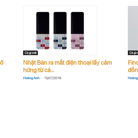
Có gì mới
Có gì 
sở
Nhật Bản ra mắt điện thoại lấy cảm
Fin
hứng từ cá...
đồn
-
Hoàng Anh
15/07/2018
Hoàng