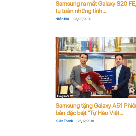
Samsung ra mắt Galaxy S20 FE,
n
tụ toàn những tính...
i
-
Nhẫn Bùi
23/09/2020
n
.
c
o
m
Có gì mới
Samsung tặng Galaxy A51 Phiê
bản đặc biệt “Tự Hào Việt...
-
Xuân Thành
25/12/2019