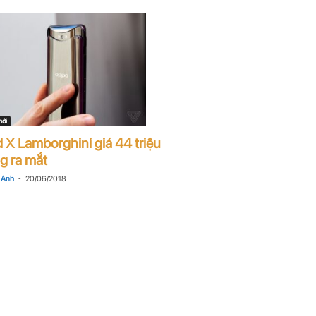
mới
d X Lamborghini giá 44 triệu
g ra mắt
-
 Anh
20/06/2018