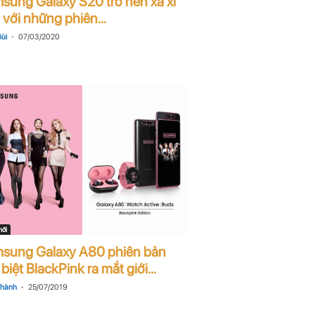
sung Galaxy S20 trở nên xa xỉ
với những phiên...
-
ùi
07/03/2020
mới
sung Galaxy A80 phiên bản
biệt BlackPink ra mắt giới...
-
Thành
25/07/2019