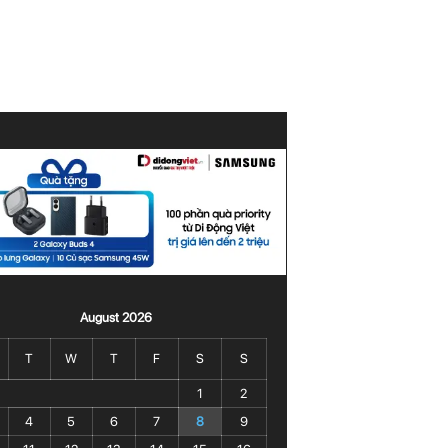
August 2026
T
W
T
F
S
S
1
2
4
5
6
7
8
9