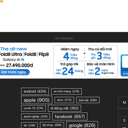
ủa
Góc quảng cáo
android
(434)
an ninh mạng
(276)
apple
(905)
asus
(273)
bảo mật
(260)
M
di động việt
(392)
covid-19
(274)
facebook
(667)
doanh nghiệp
(244)
3
google
(826)
fpt shop
(284)
fpt
(248)