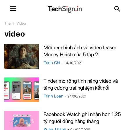
Thẻ
Video
video
Mời xem hình ảnh và video teaser
Money Heist mùa 5 tập 2
Trịnh Chi
-
14/10/2021
Tinder mở rộng tính năng video và
tăng cường trải nghiệm kết nối
Trịnh Loan
-
24/06/2021
Facebook Watch ghi nhận hơn 1,25
tỷ người dùng hàng tháng
Xuân Thành
-
04/09/2020