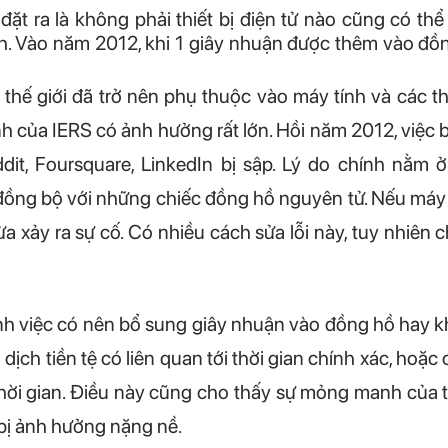
ặt ra là không phải thiết bị điện tử nào cũng có thể
ính. Vào năm 2012, khi 1 giây nhuận được thêm vào đồ
hế giới đã trở nên phụ thuộc vào máy tính và các th
nh của IERS có ảnh hưởng rất lớn. Hồi năm 2012, việc
ddit, Foursquare, LinkedIn bị sập. Lý do chính nằm
h đồng bộ với những chiếc đồng hồ nguyên tử. Nếu máy
 vừa xảy ra sự cố. Có nhiều cách sửa lỗi này, tuy nhi
nh việc có nên bổ sung giây nhuận vào đồng hồ hay k
 dịch tiền tệ có liên quan tới thời gian chính xác, hoặ
 thời gian. Điều này cũng cho thấy sự mỏng manh của th
 bị ảnh hưởng nặng nề.