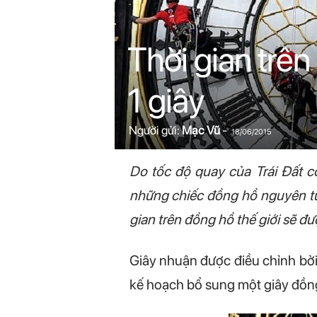
n
i
Thời gian trên
n
1 giây
.
Người gửi:
Mạc Vũ
-
c
18/06/2015
o
Do tốc độ quay của Trái Đất 
những chiếc đồng hồ nguyên tử 
m
gian trên đồng hồ thế giới sẽ đ
Giây nhuận được điều chỉnh bởi
kế hoạch bổ sung một giây đồng