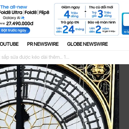
Quảng cáo
YOUTUBE
PR NEWSWIRE
GLOBE NEWSWIRE
t sắp sửa được kéo dài thêm… 1...