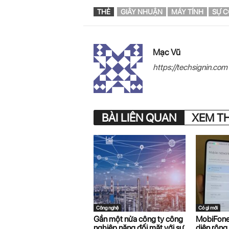
THẺ
GIÂY NHUẬN
MÁY TÍNH
SỰ C
Mạc Vũ
https://techsignin.com
BÀI LIÊN QUAN
XEM T
Công nghệ
Có gì mới
Gần một nửa công ty công
MobiFone 
nghiệp nặng đối mặt với sự
diện rộng