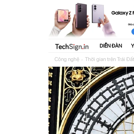
DIỄN ĐÀN
T
Công nghệ
Thời gian trên Trái Đấ
e
c
h
S
i
g