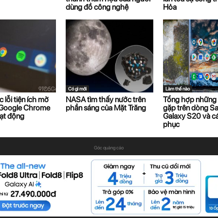
dùng đồ công nghệ
Hỏa
Có gì mới
Làm thế nào
 lỗi tiện ích mở
NASA tìm thấy nước trên
Tổng hợp những 
 Google Chrome
phần sáng của Mặt Trăng
gặp trên dòng 
ạt động
Galaxy S20 và c
phục
Góc quảng cáo