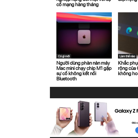
cố mạng hàng tháng
Có gì mới
Làm thế nào
Người dùng phàn nàn máy
Khắc phục
Mac mini chạy chip M1 gặp
rộng của
sự cố không kết nối
không ho
Bluetooth