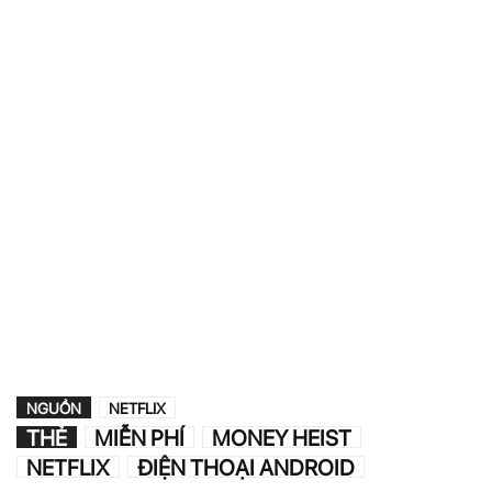
NGUỒN
NETFLIX
THẺ
MIỄN PHÍ
MONEY HEIST
NETFLIX
ĐIỆN THOẠI ANDROID