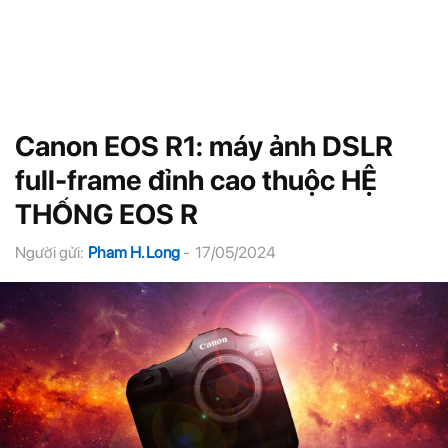
Canon EOS R1: máy ảnh DSLR
full-frame đỉnh cao thuộc HỆ
THỐNG EOS R
Người gửi:
Pham H. Long
-
17/05/2024