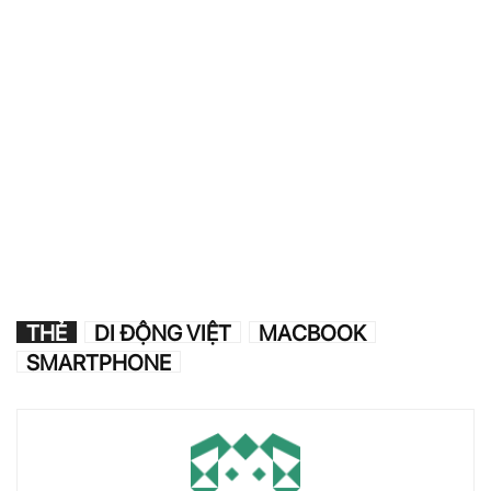
THẺ
DI ĐỘNG VIỆT
MACBOOK
SMARTPHONE