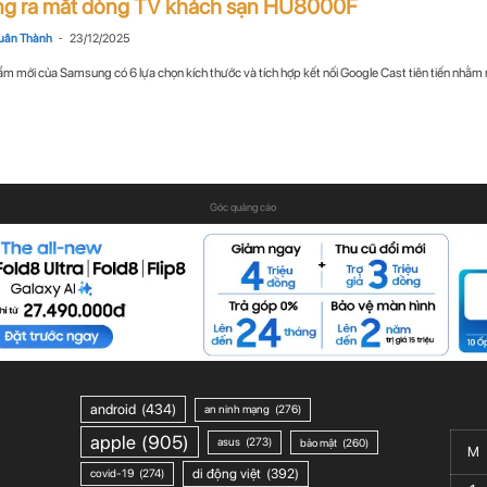
g ra mắt dòng TV khách sạn HU8000F
-
uân Thành
23/12/2025
 mới của Samsung có 6 lựa chọn kích thước và tích hợp kết nối Google Cast tiên tiến nhằm 
Góc quảng cáo
android
(434)
an ninh mạng
(276)
apple
(905)
asus
(273)
bảo mật
(260)
M
di động việt
(392)
covid-19
(274)