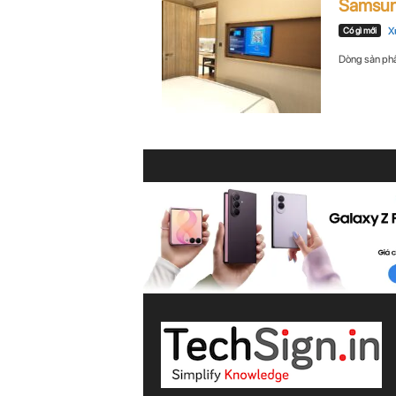
Samsun
n
Có gì mới
X
i
Dòng sản phẩm
n
.
c
o
m