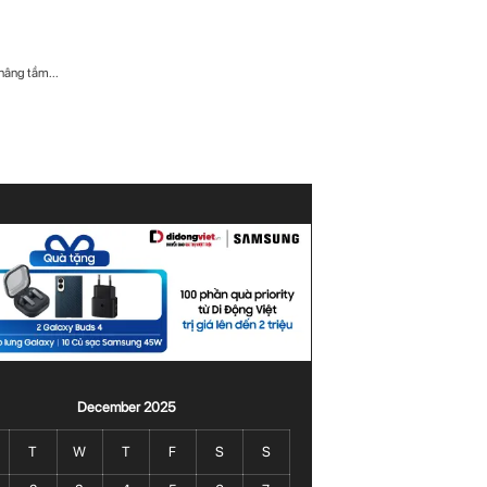
nâng tầm...
December 2025
T
W
T
F
S
S