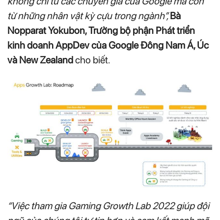
không chỉ từ các chuyên gia của Google mà còn
từ những nhân vật kỳ cựu trong ngành”,
Bà
Nopparat Yokubon, Trưởng bộ phận Phát triển
kinh doanh AppDev của Google Đông Nam Á, Úc
và New Zealand
cho biết.
“Việc tham gia Gaming Growth Lab 2022 giúp đội