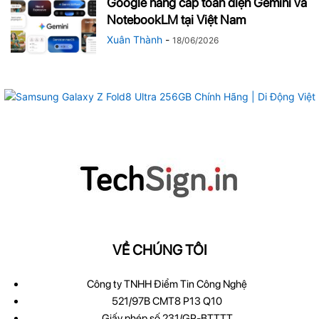
Google nâng cấp toàn diện Gemini và
NotebookLM tại Việt Nam
Xuân Thành
-
18/06/2026
VỀ CHÚNG TÔI
Công ty TNHH Điểm Tin Công Nghệ
521/97B CMT8 P13 Q10
Giấy phép số 231/GP-BTTTT