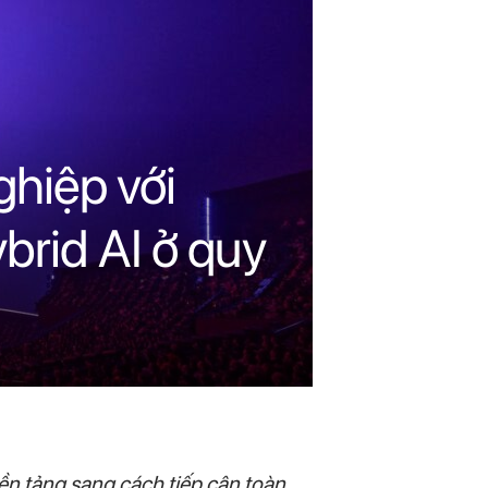
ghiệp với
ybrid AI ở quy
ền tảng sang cách tiếp cận toàn