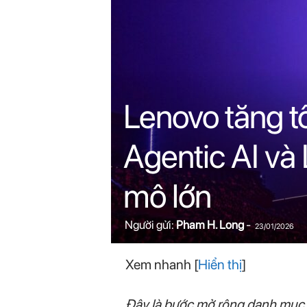
n
i
n
.
Lenovo tăng t
c
Agentic AI và 
o
mô lớn
m
Người gửi:
Pham H. Long
-
23/01/2026
Xem nhanh
[
Hiển thị
]
Đây là bước mở rộng danh mục H