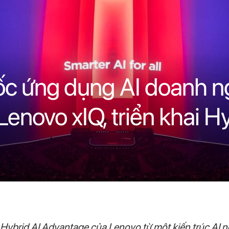
ốc ứng dụng AI doanh n
Lenovo xIQ, triển khai H
ybrid AI Advantage của Lenovo từ một kiến trúc AI n