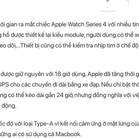
i gian ra mắt chiếc Apple Watch Series 4 với nhiều t
hồ được thiết kế lại kiểu module, người dùng có thể xe
o dõi,…Thiết bị cũng có thể kiểm tra nhịp tim ở chế đ
 được giữ nguyên với 18 giờ dùng. Apple đã tăng thời g
 GPS cho các chuyến đi dài bằng xe đạp. Nếu chỉ bật th
dụng có thể kéo dài gần 24 giờ, nhưng đồng nghĩa với
i động.
c độ với loại Type-A vì kết nối cảm ứng ở mặt lưng c
hững ai có sử dụng cả Macbook.