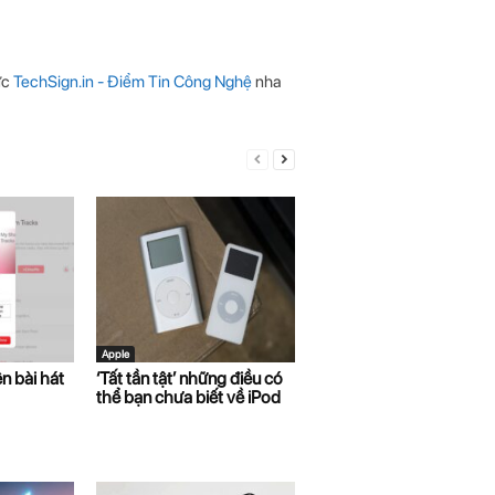
ức
TechSign.in - Điểm Tin Công Nghệ
nha
Apple
n bài hát
‘Tất tần tật’ những điều có
thể bạn chưa biết về iPod