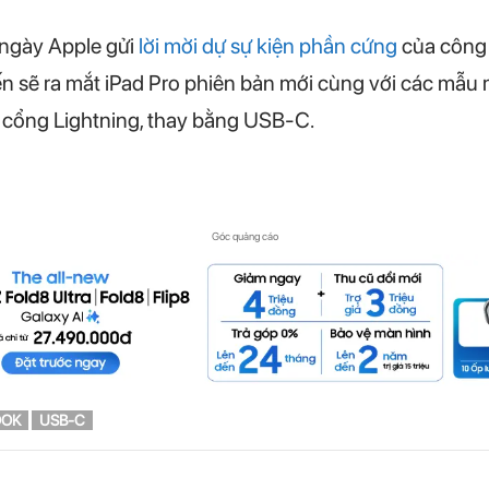
 ngày Apple gửi
lời mời dự sự kiện phần cứng
của công 
ến sẽ ra mắt iPad Pro phiên bản mới cùng với các mẫu
ỏ cổng Lightning, thay bằng USB-C.
Góc quảng cáo
OK
USB-C