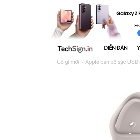
DIỄN ĐÀN
T
Có gì mới
Apple bán bộ sạc USB-
e
c
h
S
i
g