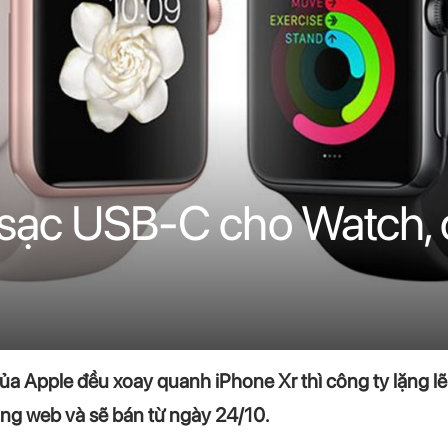
 sạc USB-C cho Watch, 
của Apple đều xoay quanh iPhone Xr thì công ty lặng
ang web và sẽ bán từ ngày 24/10.