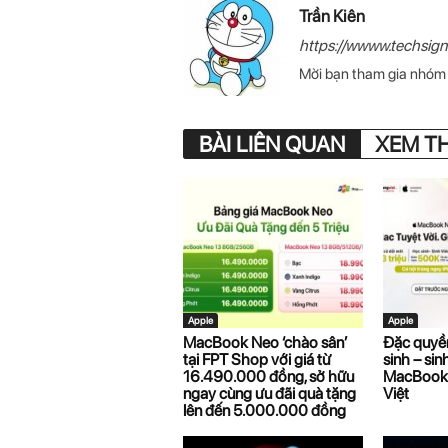
Trần Kiên
https://wwww.techsign
Mời bạn tham gia nhó
BÀI LIÊN QUAN
XEM T
Apple
Apple
MacBook Neo ‘chào sân’
Đặc quyền
tại FPT Shop với giá từ
sinh – sin
16.490.000 đồng, sở hữu
MacBook 
ngay cùng ưu đãi quà tặng
Việt
lên đến 5.000.000 đồng