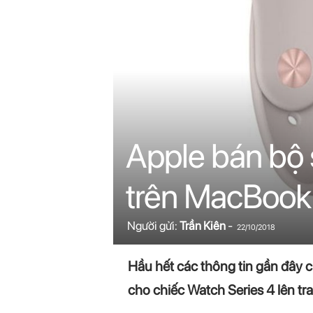
n
i
n
.
c
Apple bán bộ
o
trên MacBook
m
Người gửi:
Trần Kiên
-
22/10/2018
Hầu hết các thông tin gần đây 
cho chiếc Watch Series 4 lên tr