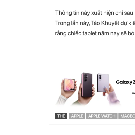
Thông tin này xuất hiện chỉ sau
Trong lần này, Táo Khuyết dự ki
rằng chiếc tablet năm nay sẽ b
THẺ
APPLE
APPLE WATCH
MACBO