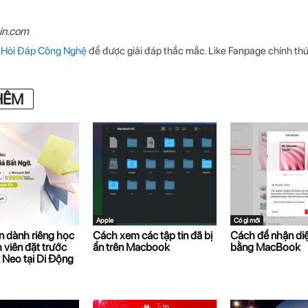
in.com
m
Hỏi Đáp Công Nghệ
để được giải đáp thắc mắc. Like Fanpage chính th
HÊM
Apple
Có gì mới
 dành riêng học
Cách xem các tập tin đã bị
Cách để nhận diệ
h viên đặt trước
ẩn trên Macbook
bằng MacBook
Neo tại Di Động