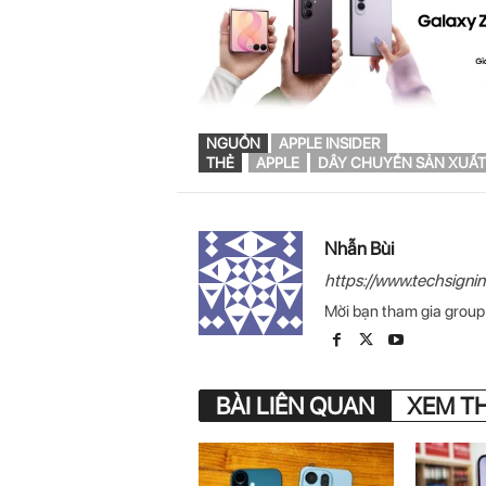
NGUỒN
APPLE INSIDER
THẺ
APPLE
DÂY CHUYỀN SẢN XUẤT
Nhẫn Bùi
https://www.techsigni
Mời bạn tham gia grou
BÀI LIÊN QUAN
XEM T