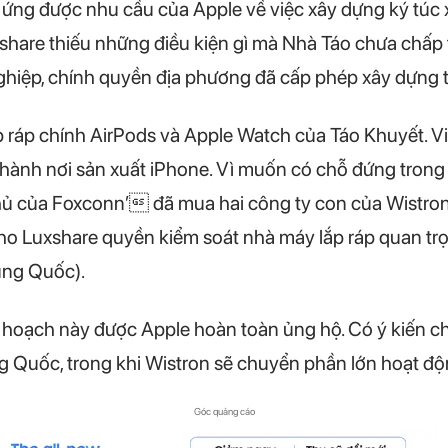
p ứng được nhu cầu của Apple về việc xây dựng ký tú
share thiếu những điều kiện gì mà Nhà Táo chưa chấp
nghiệp, chính quyền địa phương đã cấp phép xây dựng 
ắp ráp chính AirPods và Apple Watch của Táo Khuyết. 
thành nơi sản xuất iPhone. Vì muốn có chỗ đứng trong
hủ của Foxconn’ đã mua hai công ty con của Wistron 
o Luxshare quyền kiểm soát nhà máy lắp ráp quan tr
ung Quốc).
ế hoạch này được Apple hoàn toàn ủng hộ. Có ý kiến ​​c
ung Quốc, trong khi Wistron sẽ chuyển phần lớn hoạt đ
Góc quảng cáo