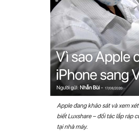
n
i
n
.
Vì sao Apple 
c
iPhone sang 
o
m
Người gửi:
Nhẫn Bùi
-
17/08/2020
Apple đang khảo sát và xem xét
biết Luxshare – đối tác lắp ráp
tại nhà máy.