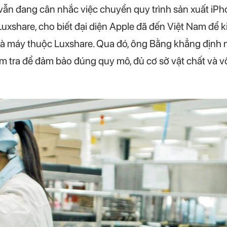
 vẫn đang cân nhắc việc chuyển quy trình sản xuất iP
xshare, cho biết đại diện Apple đã đến Việt Nam để ki
hà máy thuộc Luxshare. Qua đó, ông Bằng khẳng định 
 tra để đảm bảo đúng quy mô, đủ cơ sở vật chất và vố