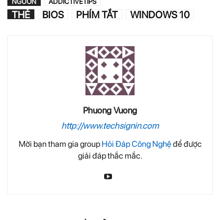
NGUỒN
ADDICTIVETIPS
THẺ
BIOS
PHÍM TẮT
WINDOWS 10
Phuong Vuong
http://www.techsignin.com
Mời bạn tham gia group
Hỏi Đáp Công Nghệ
để được
giải đáp thắc mắc.