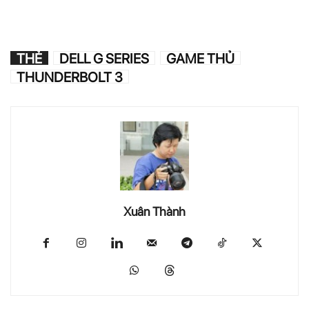
THẺ
DELL G SERIES
GAME THỦ
THUNDERBOLT 3
Xuân Thành