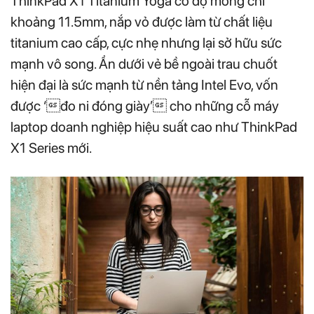
ThinkPad X1 Titanium Yoga có độ mỏng chỉ
khoảng 11.5mm, nắp vỏ được làm từ chất liệu
titanium cao cấp, cực nhẹ nhưng lại sở hữu sức
mạnh vô song. Ẩn dưới vẻ bề ngoài trau chuốt
hiện đại là sức mạnh từ nền tảng Intel Evo, vốn
được ‘đo ni đóng giày’ cho những cỗ máy
laptop doanh nghiệp hiệu suất cao như ThinkPad
X1 Series mới.