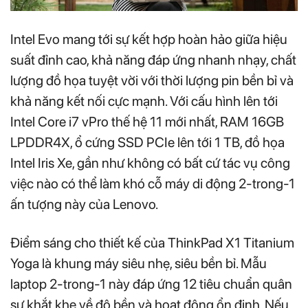
Intel Evo mang tới sự kết hợp hoàn hảo giữa hiệu
suất đỉnh cao, khả năng đáp ứng nhanh nhạy, chất
lượng đồ họa tuyệt vời với thời lượng pin bền bỉ và
khả năng kết nối cực mạnh. Với cấu hình lên tới
Intel Core i7 vPro thế hệ 11 mới nhất, RAM 16GB
LPDDR4X, ổ cứng SSD PCIe lên tới 1 TB, đồ họa
Intel Iris Xe, gần như không có bất cứ tác vụ công
việc nào có thể làm khó cỗ máy di động 2-trong-1
ấn tượng này của Lenovo.
Điểm sáng cho thiết kế của ThinkPad X1 Titanium
Yoga là khung máy siêu nhẹ, siêu bền bỉ. Mẫu
laptop 2-trong-1 này đáp ứng 12 tiêu chuẩn quân
sự khắt khe về độ bền và hoạt động ổn định. Nếu