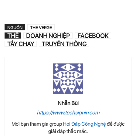
NGUỒN
THE VERGE
THẺ
DOANH NGHIỆP
FACEBOOK
TẨY CHAY
TRUYỀN THÔNG
Nhẫn Bùi
https://www.techsignin.com
Mời bạn tham gia group
Hỏi Đáp Công Nghệ
để được
giải đáp thắc mắc.