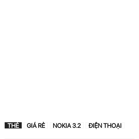
THẺ
GIÁ RẺ
NOKIA 3.2
ĐIỆN THOẠI