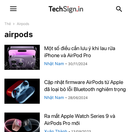
Thẻ
Airpods
airpods
Một số điều cần lưu ý khi lau rửa
iPhone và AirPod Pro
Nhật Nam
-
30/11/2024
Cập nhật firmware AirPods từ Apple
đã loại bỏ lỗi Bluetooth nghiêm trọng
Nhật Nam
-
28/06/2024
Ra mắt Apple Watch Series 9 và
AirPods Pro mới
Xuân Thành
-
13/09/2023