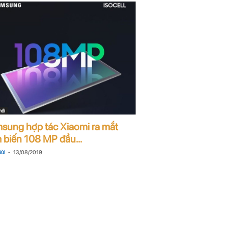
mới
sung hợp tác Xiaomi ra mắt
 biến 108 MP đầu...
-
ùi
13/08/2019