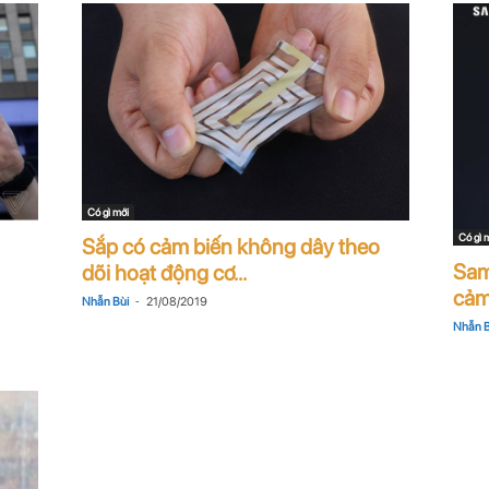
Có gì mới
Có gì 
Sắp có cảm biến không dây theo
Sam
dõi hoạt động cơ...
cảm
-
Nhẫn Bùi
21/08/2019
Nhẫn B