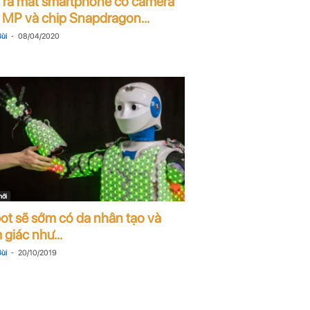
 ra mắt smartphone có camera
 MP và chip Snapdragon...
-
ùi
08/04/2020
mới
ot sẽ sớm có da nhân tạo và
giác như...
-
ùi
20/10/2019