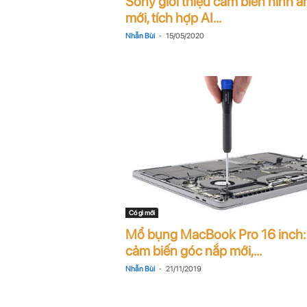
Sony giới thiệu cảm biến hình ả
n
mới, tích hợp AI...
-
Nhẫn Bùi
15/05/2020
i
n
.
c
o
m
Có gì mới
Mổ bụng MacBook Pro 16 inch:
cảm biến góc nắp mới,...
-
Nhẫn Bùi
21/11/2019