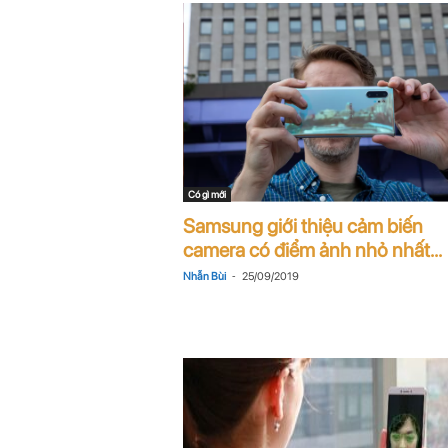
Có gì mới
Samsung giới thiệu cảm biến
camera có điểm ảnh nhỏ nhất...
-
Nhẫn Bùi
25/09/2019