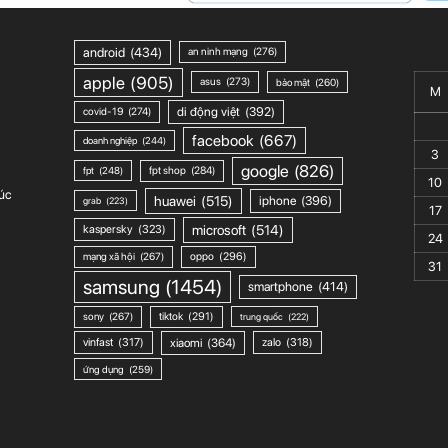
android
(434)
an ninh mạng
(276)
apple
(905)
asus
(273)
bảo mật
(260)
M
di động việt
(392)
covid-19
(274)
facebook
(667)
doanh nghiệp
(244)
3
google
(826)
fpt shop
(284)
fpt
(248)
10
úc
huawei
(515)
iphone
(396)
grab
(223)
17
microsoft
(514)
kaspersky
(323)
24
mạng xã hội
(267)
oppo
(296)
31
samsung
(1454)
smartphone
(414)
sony
(267)
tiktok
(291)
trung quốc
(222)
xiaomi
(364)
vinfast
(317)
zalo
(318)
ứng dụng
(259)