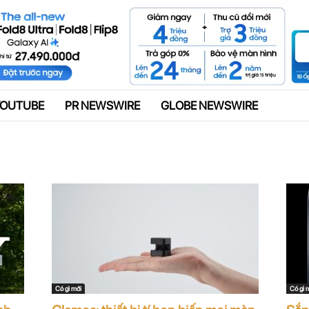
Quảng cáo
YOUTUBE
PR NEWSWIRE
GLOBE NEWSWIRE
Có gì mới
Có gì 