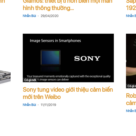
nh
Glamos: thiết bị tí hon biến mọi màn
Sắp
hình thông thường...
192
-
Nhẫn Bùi
29/04/2020
Nhẫn B
Có gì mới
Có gì 
Sony tung video giới thiệu cảm biến
Rob
mới trên Weibo
cảm 
-
Nhẫn Bùi
11/11/2019
Nhẫn B