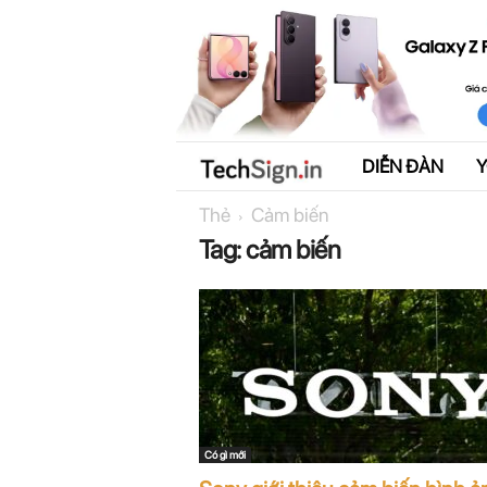
DIỄN ĐÀN
T
Thẻ
Cảm biến
e
Tag: cảm biến
c
h
S
i
g
Có gì mới