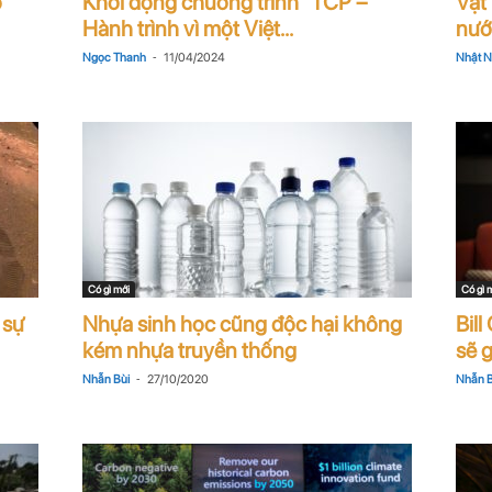
o
Khởi động chương trình “TCP –
Vật
Hành trình vì một Việt...
nước
-
Ngọc Thanh
11/04/2024
Nhật 
Có gì mới
Có gì 
 sự
Nhựa sinh học cũng độc hại không
Bill
kém nhựa truyền thống
sẽ g
-
Nhẫn Bùi
27/10/2020
Nhẫn B