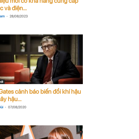
 liệu mới có khả năng cung cấp
 và điện...
-
Nam
28/08/2023
mới
 Gates cảnh báo biến đổi khí hậu
ây hậu...
-
ùi
07/08/2020