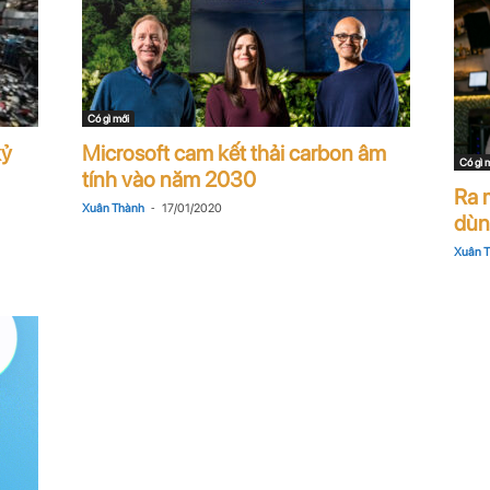
Có gì mới
kỷ
Microsoft cam kết thải carbon âm
Có gì 
tính vào năm 2030
Ra 
-
Xuân Thành
17/01/2020
dùng
Xuân 