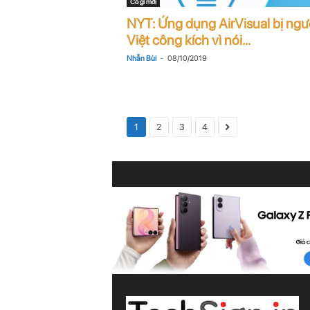
Có gì mới
NYT: Ứng dụng AirVisual bị ngư
Việt công kích vì nói...
-
Nhẫn Bùi
08/10/2019
1
2
3
4