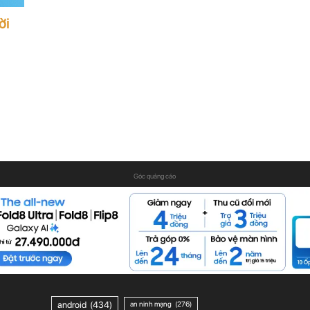
ời
Góc quảng cáo
android
(434)
an ninh mạng
(276)