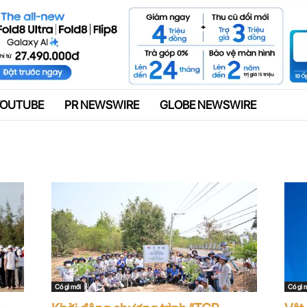
Quảng cáo
YOUTUBE
PR NEWSWIRE
GLOBE NEWSWIRE
Có gì mới
Có gì 