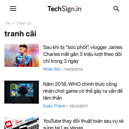
Thẻ
Tranh cãi
tranh cãi
Sau khi bị “bóc phốt”, vlogger James
Charles mất gần 3 triệu lượt theo dõi
chỉ trong 3 ngày
Nhẫn Bùi
-
15/05/2019
Năm 2018, WHO chính thức công
nhận chơi game có thể gây ra vấn đề
tâm thần
Xuân Thành
-
25/12/2017
YouTube thay đổi thuật toán sau vụ xả
súng tại Las Vegas