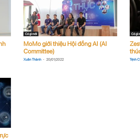
Có gì mới
Có gì 
anh
MoMo giới thiệu Hội đồng AI (AI
Zest
Committee)
thúc
-
Xuân Thành
20/01/2022
Trịnh C
rực