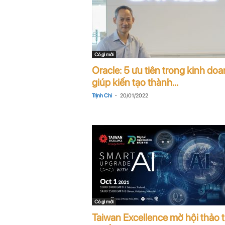
Có gì mới
Oracle: 5 ưu tiên trong kinh do
giúp kiến tạo thành...
-
Trịnh Chi
20/01/2022
Có gì mới
Taiwan Excellence mở hội thảo t