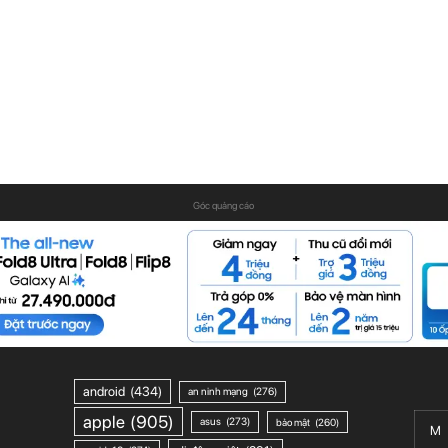
Góc quảng cáo
android
(434)
an ninh mạng
(276)
apple
(905)
asus
(273)
bảo mật
(260)
M