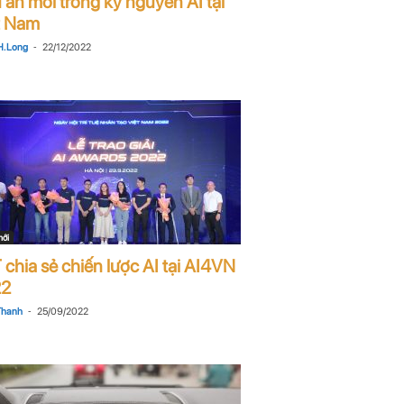
 ấn mới trong kỷ nguyên AI tại
t Nam
-
. Long
22/12/2022
mới
 chia sẻ chiến lược AI tại AI4VN
22
-
Thanh
25/09/2022