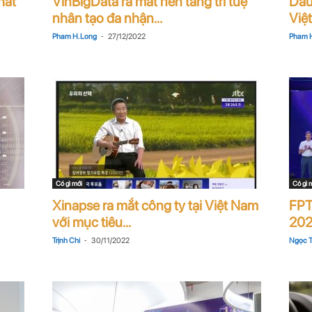
hát
VinBigData ra mắt nền tảng trí tuệ
Dấu
nhân tạo đa nhận...
Việ
-
Pham H. Long
27/12/2022
Pham H
Có gì mới
Có gì 
Xinapse ra mắt công ty tại Việt Nam
FPT
với mục tiêu...
20
-
Trịnh Chi
30/11/2022
Ngọc 