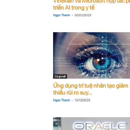
VinBrain và Microsoft hợp tác p
n
triển AI trong y tế
-
Ngọc Thanh
30/01/2023
i
n
.
c
o
Có gì mới
m
Ứng dụng trí tuệ nhân tạo giảm
thiểu rủi ro suy...
-
Ngọc Thanh
13/12/2022