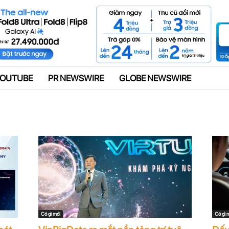
Quảng cáo
YOUTUBE
PR NEWSWIRE
GLOBE NEWSWIRE
Có gì mới
Có gì 