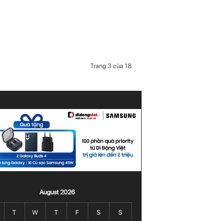
Trang 3 của 18
August 2026
T
W
T
F
S
S