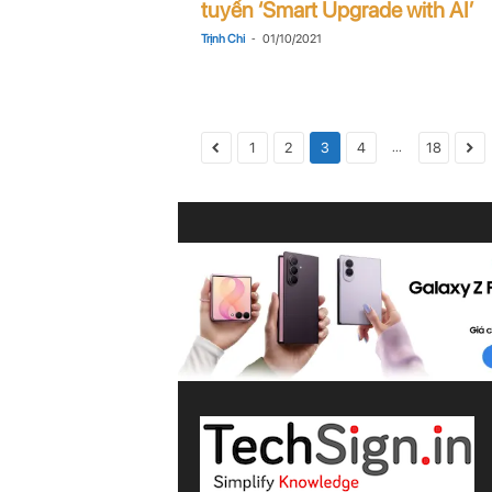
tuyến ‘Smart Upgrade with AI’
-
Trịnh Chi
01/10/2021
...
1
2
3
4
18