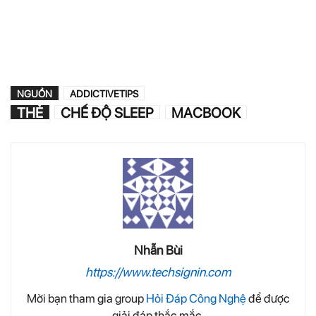
NGUỒN
ADDICTIVETIPS
THẺ
CHẾ ĐỘ SLEEP
MACBOOK
Nhẫn Bùi
https://www.techsignin.com
Mời bạn tham gia group
Hỏi Đáp Công Nghệ
để được
giải đáp thắc mắc.