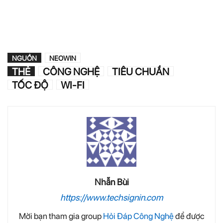
NGUỒN
NEOWIN
THẺ
CÔNG NGHỆ
TIÊU CHUẨN
TỐC ĐỘ
WI-FI
Nhẫn Bùi
https://www.techsignin.com
Mời bạn tham gia group
Hỏi Đáp Công Nghệ
để được