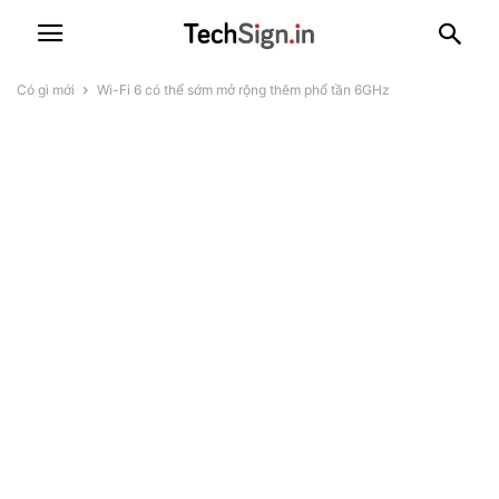
Có gì mới
Wi-Fi 6 có thể sớm mở rộng thêm phổ tần 6GHz