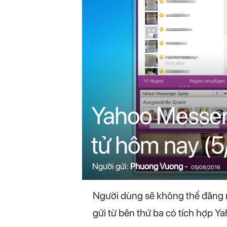
n
i
n
.
c
Yahoo Messeng
o
tử hôm nay (5
m
Người gửi:
Phuong Vuong
-
05/08/2016
Người dùng sẽ không thể đăng n
gửi từ bên thứ ba có tích hợp 