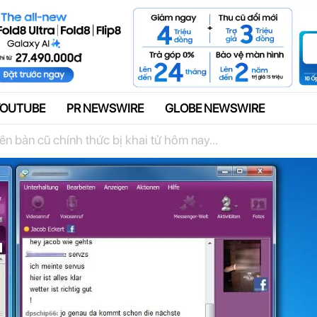
Quảng cáo
YOUTUBE
PR NEWSWIRE
GLOBE NEWSWIRE
 bản cũ chính thức bị khai tử hôm nay...