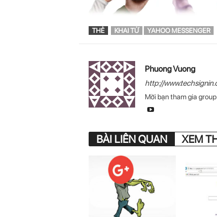
THẺ
KHAI TỬ
YAHOO MESSENGER
Phuong Vuong
http://www.techsignin
Mời bạn tham gia grou
BÀI LIÊN QUAN
XEM T