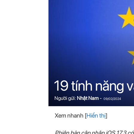
n
i
n
.
c
o
19 tính năng v
m
Người gửi:
Nhật Nam
-
09/02/2024
Xem nhanh
[
Hiển thị
]
Phiên bản cập nhập iOS 17.3 có 