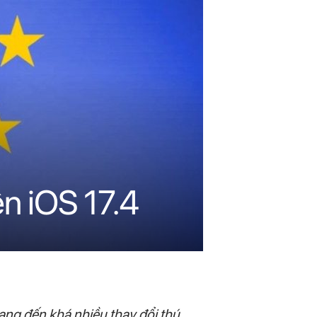
ên iOS 17.4
ang đến khá nhiều thay đổi thú