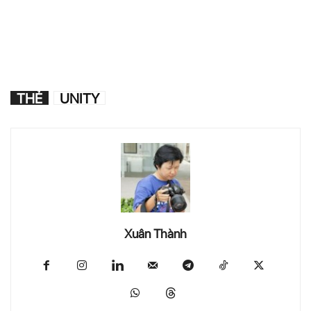
THẺ
UNITY
Xuân Thành