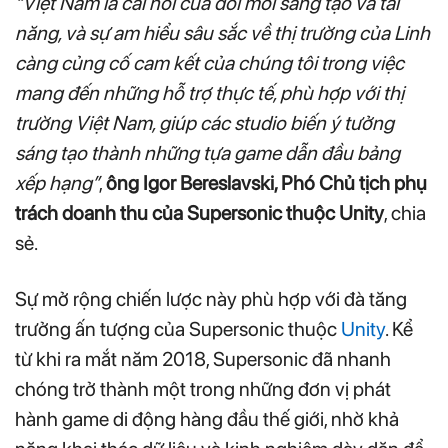
“Việt Nam là cái nôi của đổi mới sáng tạo và tài
năng, và sự am hiểu sâu sắc về thị trường của Linh
càng củng cố cam kết của chúng tôi trong việc
mang đến những hỗ trợ thực tế, phù hợp với thị
trường Việt Nam, giúp các studio biến ý tưởng
sáng tạo thành những tựa game dẫn đầu bảng
xếp hạng”
,
ông Igor Bereslavski, Phó Chủ tịch phụ
trách doanh thu của Supersonic thuộc Unity
, chia
sẻ.
Sự mở rộng chiến lược này phù hợp với đà tăng
trưởng ấn tượng của Supersonic thuộc
Unity
. Kể
từ khi ra mắt năm 2018, Supersonic đã nhanh
chóng trở thành một trong những đơn vị phát
hành game di động hàng đầu thế giới, nhờ khả