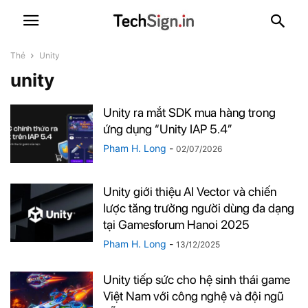
Thẻ
Unity
unity
Unity ra mắt SDK mua hàng trong
ứng dụng “Unity IAP 5.4”
Pham H. Long
-
02/07/2026
Unity giới thiệu AI Vector và chiến
lược tăng trưởng người dùng đa dạng
tại Gamesforum Hanoi 2025
Pham H. Long
-
13/12/2025
Unity tiếp sức cho hệ sinh thái game
Việt Nam với công nghệ và đội ngũ