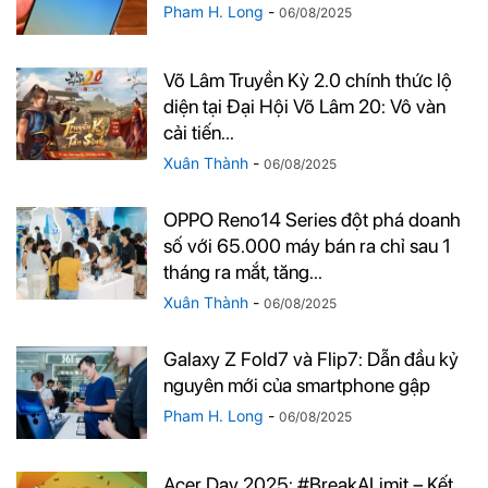
Pham H. Long
-
06/08/2025
Võ Lâm Truyền Kỳ 2.0 chính thức lộ
diện tại Đại Hội Võ Lâm 20: Vô vàn
cải tiến...
Xuân Thành
-
06/08/2025
OPPO Reno14 Series đột phá doanh
số với 65.000 máy bán ra chỉ sau 1
tháng ra mắt, tăng...
Xuân Thành
-
06/08/2025
Galaxy Z Fold7 và Flip7: Dẫn đầu kỷ
nguyên mới của smartphone gập
Pham H. Long
-
06/08/2025
Acer Day 2025: #BreakALimit – Kết