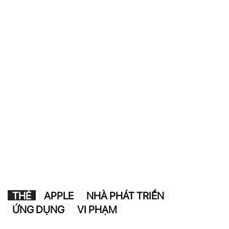
THẺ
APPLE
NHÀ PHÁT TRIỂN
ỨNG DỤNG
VI PHẠM