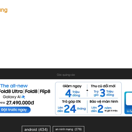
ùng
Góc quảng cáo
android
(434)
an ninh mạng
(276)