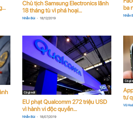
Fac
Chủ tịch Samsung Electronics lãnh
...
ba n
18 tháng tù vì phá hoại...
Nhẫn B
-
Nhẫn Bùi
18/12/2019
Có gì 
Appl
ảnh
Có gì mới
tư 
EU phạt Qualcomm 272 triệu USD
Vũ Hoà
vì hành vi độc quyền...
-
Nhẫn Bùi
18/07/2019