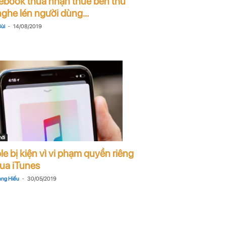
ebook thừa nhận thuê bên thứ
ghe lén người dùng...
-
ùi
14/08/2019
mới
e bị kiện vì vi phạm quyền riêng
qua iTunes
-
ng Hiếu
30/05/2019