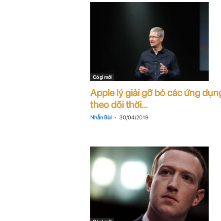
Có gì mới
Apple lý giải gỡ bỏ các ứng dụn
theo dõi thời...
-
Nhẫn Bùi
30/04/2019