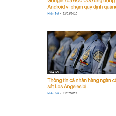
Google xóa 600.000 ứng dụng
n
Android vi phạm quy định quảng
-
Nhẫn Bùi
22/02/2020
i
n
.
c
o
m
Có gì mới
Thông tin cá nhân hàng ngàn c
sát Los Angeles bị...
-
Nhẫn Bùi
31/07/2019