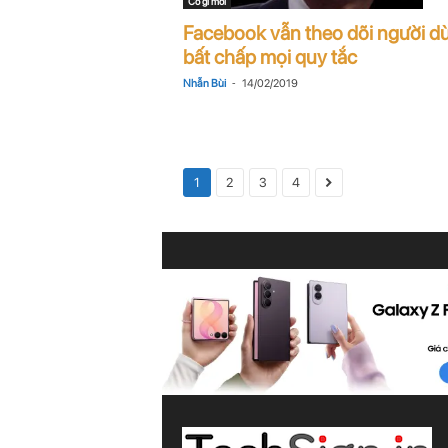
Có gì mới
Facebook vẫn theo dõi người d
bất chấp mọi quy tắc
-
Nhẫn Bùi
14/02/2019
1
2
3
4