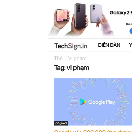
DIỄN ĐÀN
T
Thẻ
Vi phạm
e
Tag: vi phạm
c
h
S
i
g
Có gì mới