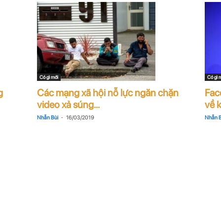
Có gì mới
Có gì 
g
Các mạng xã hội nỗ lực ngăn chặn
Fac
video xả súng...
về k
-
Nhẫn Bùi
16/03/2019
Nhẫn B