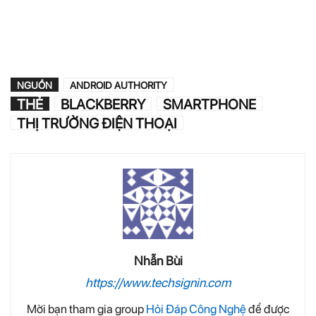
NGUỒN
ANDROID AUTHORITY
THẺ
BLACKBERRY
SMARTPHONE
THỊ TRƯỜNG ĐIỆN THOẠI
Nhẫn Bùi
https://www.techsignin.com
Mời bạn tham gia group
Hỏi Đáp Công Nghệ
để được