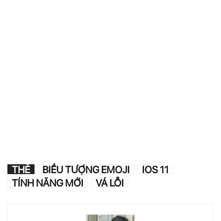
THẺ
BIỂU TƯỢNG EMOJI
IOS 11
TÍNH NĂNG MỚI
VÁ LỖI