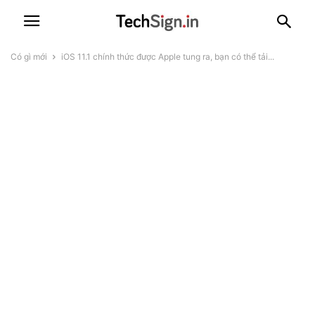
Có gì mới
iOS 11.1 chính thức được Apple tung ra, bạn có thể tải...