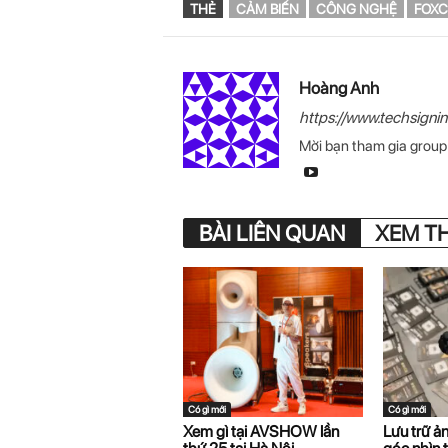
THẺ
CẢM BIẾN
CÔNG NGHỆ
FOX
Hoàng Anh
https://www.techsigni
Mời bạn tham gia grou
BÀI LIÊN QUAN
XEM T
Có gì mới
Có gì mới
Xem gì tại AVSHOW lần
Lưu trữ ả