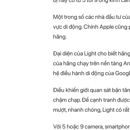
bị này có từ 5 tới 9 ống kính ca
Một trong số các nhà đầu tư của
vực di động. Chính Apple cũng 
hãng.
Đại diện của Light cho biết hãn
của hãng chạy trên nền tảng An
hệ điều hành di động của Googl
Điều khiến giới quan sát bận tâ
chậm chạp. Để cạnh tranh được t
mượt, nhanh chóng, Light có rất 
Với 5 hoặc 9 camera, smartphon