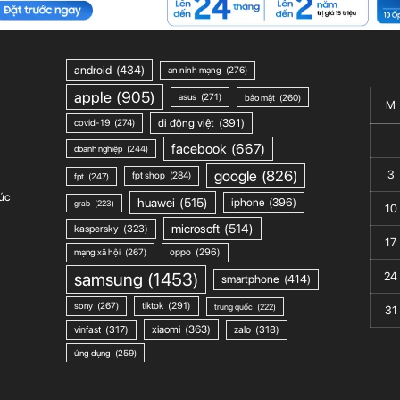
android
(434)
an ninh mạng
(276)
apple
(905)
asus
(271)
bảo mật
(260)
M
di động việt
(391)
covid-19
(274)
facebook
(667)
doanh nghiệp
(244)
google
(826)
3
fpt shop
(284)
fpt
(247)
úc
huawei
(515)
iphone
(396)
grab
(223)
10
microsoft
(514)
kaspersky
(323)
17
mạng xã hội
(267)
oppo
(296)
samsung
(1453)
24
smartphone
(414)
sony
(267)
tiktok
(291)
trung quốc
(222)
31
xiaomi
(363)
vinfast
(317)
zalo
(318)
ứng dụng
(259)