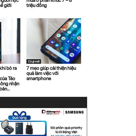
nguồn lực
mua ở phân khúc 7 – 8
ế giới
triệu đồng
Có gì mới
khi bỏ ra
7 mẹo giúp cải thiện hiệu
quả làm việc với
của Táo
smartphone
hông nhận
ản...