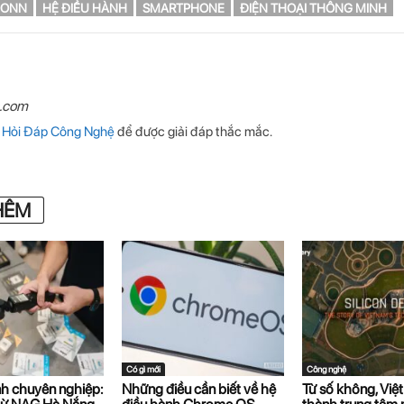
CONN
HỆ ĐIỀU HÀNH
SMARTPHONE
ĐIỆN THOẠI THÔNG MINH
n.com
p
Hỏi Đáp Công Nghệ
để được giải đáp thắc mắc.
HÊM
Có gì mới
Công nghệ
nh chuyên nghiệp:
Những điều cần biết về hệ
Từ số không, Việ