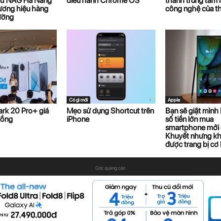
 từ NAG Hà Nắng
điều hành Chrome OS
thành trung tâm 
ương hiệu hàng
công nghệ của th
rường
Có gì mới
Apple
rk 20 Pro+ giá
Mẹo sử dụng Shortcut trên
Bạn sẽ giật mình 
đồng
iPhone
số tiền lớn mua
smartphone mới 
Khuyết nhưng k
được trang bị cơ b
Góc quảng cáo