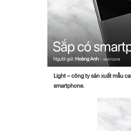
n
i
n
Sắp có smart
.
c
Người gửi:
Hoàng Anh
-
06/07/2018
o
Light – công ty sản xuất mẫu ca
m
smartphone.