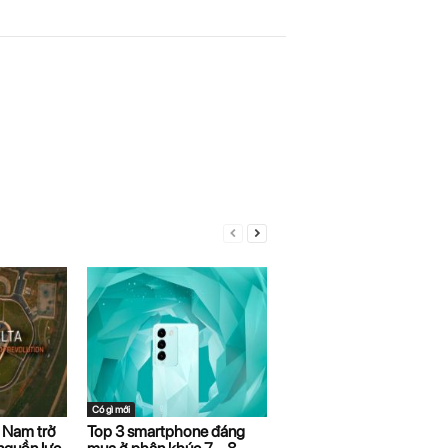
Có gì mới
t Nam trở
Top 3 smartphone đáng