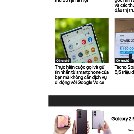
thứ 25 tại Hà Nội
góc nhìn
và các th
đầu thị t
Công nghệ
Công nghệ
Thực hiện cuộc gọi và gửi
Tecno Spa
tin nhắn từ smartphone của
5,5 triệu 
bạn mà không cần dịch vụ
di động với Google Voice