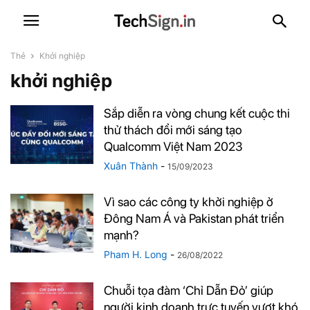
Thẻ
Khởi nghiệp
khởi nghiệp
Sắp diễn ra vòng chung kết cuộc thi
thử thách đổi mới sáng tạo
Qualcomm Việt Nam 2023
Xuân Thành
-
15/09/2023
Vì sao các công ty khởi nghiệp ở
Đông Nam Á và Pakistan phát triển
mạnh?
Pham H. Long
-
26/08/2022
Chuỗi tọa đàm ‘Chỉ Dẫn Đỏ’ giúp
người kinh doanh trực tuyến vượt khó