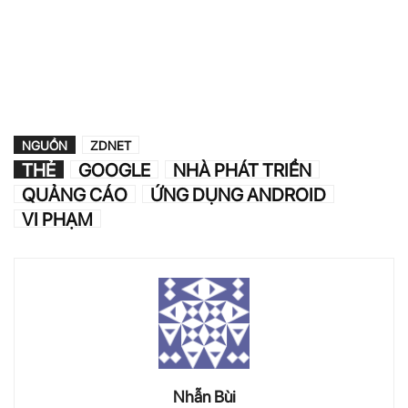
NGUỒN
ZDNET
THẺ
GOOGLE
NHÀ PHÁT TRIỂN
QUẢNG CÁO
ỨNG DỤNG ANDROID
VI PHẠM
Nhẫn Bùi