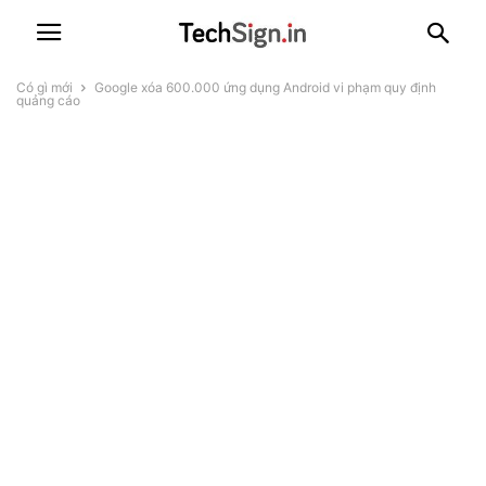
Có gì mới
Google xóa 600.000 ứng dụng Android vi phạm quy định
quảng cáo